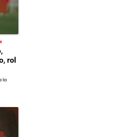
s
,
, rol
 la