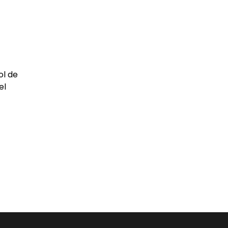
ol de
el