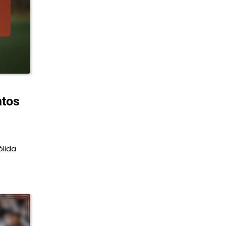
ntos
ólida