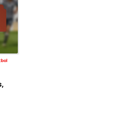
tbol
s,