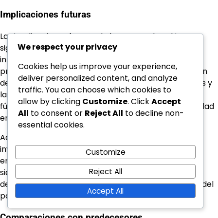
Implicaciones futuras
Las implicaciones futuras de la carrera de Yakin son
We respect your privacy
significativas para el fútbol suizo. Sus enfoques
innovadores y su enfoque en el desarrollo juvenil
Cookies help us improve your experience,
probablemente darán forma a la próxima generación
deliver personalized content, and analyze
de jugadores y entrenadores. A medida que los clubes y
traffic. You can choose which cookies to
las selecciones nacionales adopten sus filosofías, el
allow by clicking
Customize
. Click
Accept
fútbol suizo podría ver un aumento en la competitividad
All
to consent or
Reject All
to decline non-
en el escenario internacional.
essential cookies.
Además, el éxito de Yakin puede alentar una mayor
inversión en academias juveniles y programas de
Customize
entrenamiento, asegurando que el fútbol suizo siga
Reject All
siendo un semillero de talento. Este enfoque en el
desarrollo será crucial para mantener la reputación del
Accept All
país en el fútbol europeo.
Comparaciones con predecesores