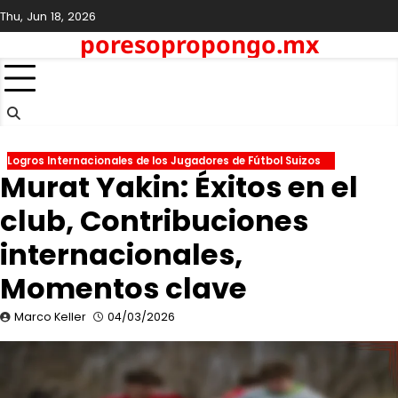
Skip
Thu, Jun 18, 2026
to
poresopropongo.mx
content
Logros Internacionales de los Jugadores de Fútbol Suizos
Murat Yakin: Éxitos en el
club, Contribuciones
internacionales,
Momentos clave
Marco Keller
04/03/2026